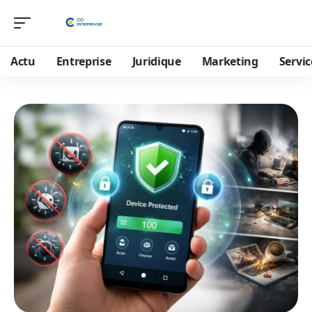
Actu
Entreprise
Juridique
Marketing
Servic