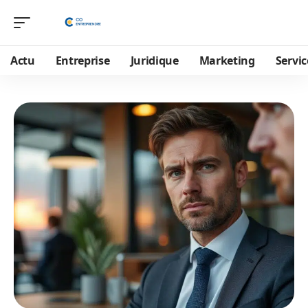
Actu
Entreprise
Juridique
Marketing
Servic