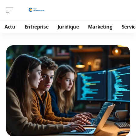
Actu
Entreprise
Juridique
Marketing
Servic