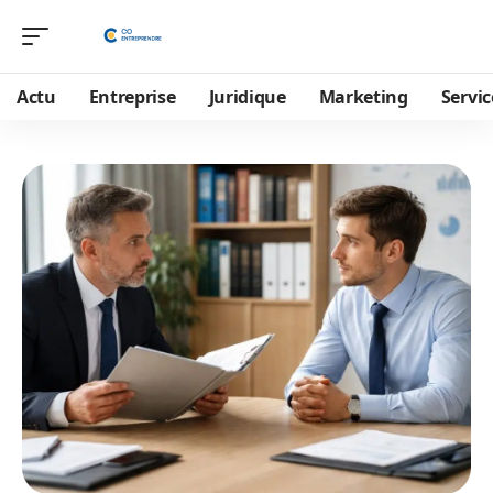
Actu
Entreprise
Juridique
Marketing
Servic