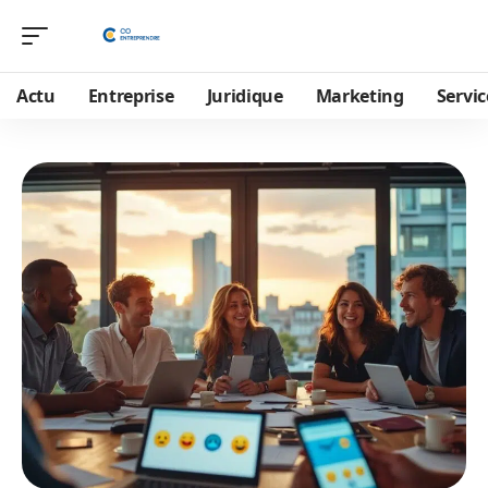
Actu
Entreprise
Juridique
Marketing
Servic