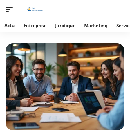
Actu
Entreprise
Juridique
Marketing
Servic