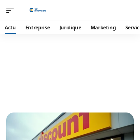
Actu
Entreprise
Juridique
Marketing
Servic
Actu