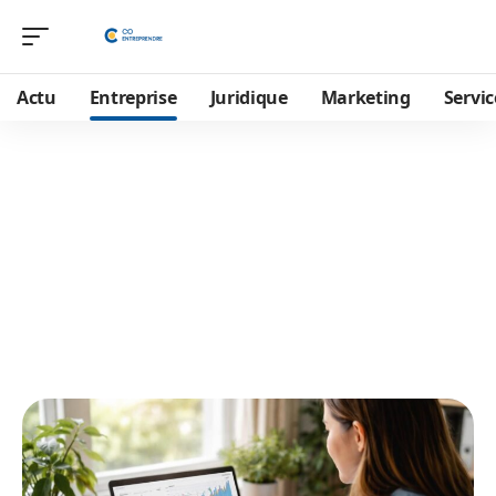
Actu
Entreprise
Juridique
Marketing
Servic
Entreprise